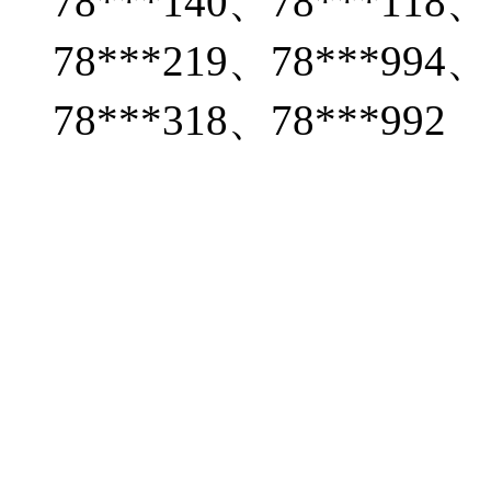
78***140、78***118、
78***219、78***994、
78***318、78***992